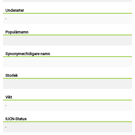
Skapa konto
Underarter
-
Populärnamn
Synonymer/tidigare namn
Storlek
Vikt
-
IUCN-Status
-