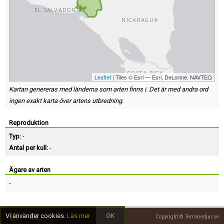
Leaflet
| Tiles © Esri — Esri, DeLorme, NAVTEQ
Kartan genereras med länderna som arten finns i. Det är med andra ord
ingen exakt karta över artens utbredning.
Reproduktion
Typ:
-
Antal per kull:
-
Ägare av arten
-
Vi använder cookies.
Läs mer
OK
Copyright © Terrariedjur.se