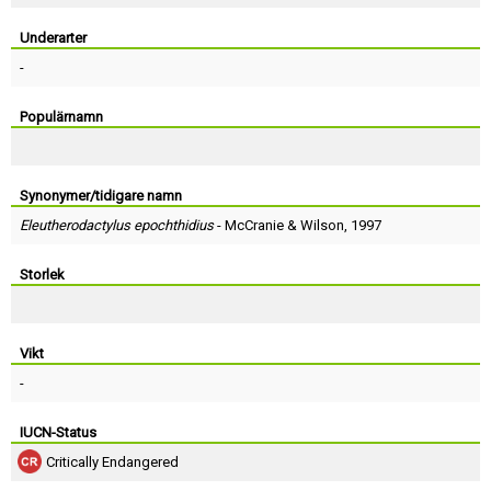
Skapa konto
Underarter
-
Populärnamn
Synonymer/tidigare namn
Eleutherodactylus epochthidius
-
McCranie
&
Wilson
, 1997
Storlek
Vikt
-
IUCN-Status
Critically Endangered