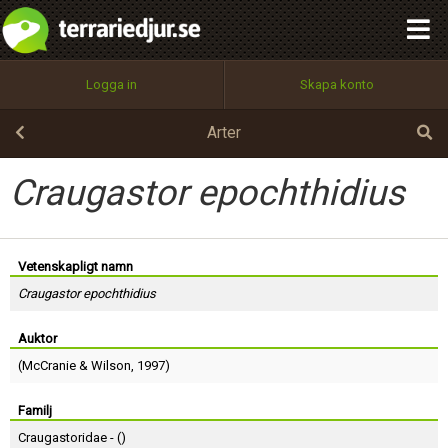
integritetspolicy
OK
Utför
Namn:
Begär nytt lösenord
Logga in
Skapa konto
Tillbaka till förstasidan
100%
Epost:
Arter
Craugastor epochthidius
Användarnamn:
Vetenskapligt namn
Craugastor epochthidius
Lösenord:
Auktor
(
McCranie
&
Wilson
, 1997)
Privacy Policy
Terms of Service
Familj
Craugastoridae - (
)