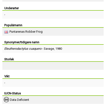
Skapa konto
Underarter
-
Populärnamn
Puntarenas Robber Frog
Synonymer/tidigare namn
Eleutherodactylus cuaquero
-
Savage
, 1980
Storlek
Vikt
-
IUCN-Status
Data Deficient