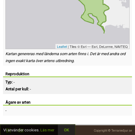
Leaflet
| Tiles © Esri — Esri, DeLorme, NAVTEQ
Kartan genereras med länderna som arten finns i. Det är med andra ord
ingen exakt karta över artens utbredning.
Reproduktion
Typ:
-
Antal per kull:
-
Ägare av arten
-
Vi använder cookies.
Läs mer
OK
Copyright © Terrariedjur.se