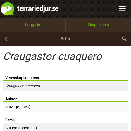
integritetspolicy
OK
Utför
Namn:
Begär nytt lösenord
Logga in
Skapa konto
Tillbaka till förstasidan
100%
Epost:
Arter
Craugastor cuaquero
Användarnamn:
Vetenskapligt namn
Craugastor cuaquero
Lösenord:
Auktor
(
Savage
, 1980)
Privacy Policy
Terms of Service
Familj
Craugastoridae - (
)