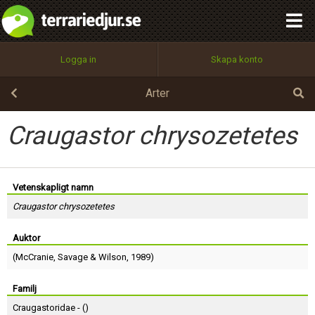
integritetspolicy
OK
Utför
Namn:
Begär nytt lösenord
Logga in
Skapa konto
Tillbaka till förstasidan
100%
Epost:
Arter
Craugastor chrysozetetes
Användarnamn:
Vetenskapligt namn
Craugastor chrysozetetes
Lösenord:
Auktor
(
McCranie
,
Savage
&
Wilson
, 1989)
Privacy Policy
Terms of Service
Familj
Craugastoridae - (
)