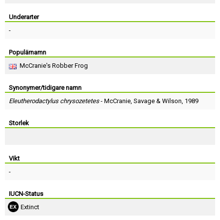
Skapa konto
Underarter
-
Populärnamn
McCranie's Robber Frog
Synonymer/tidigare namn
Eleutherodactylus chrysozetetes
-
McCranie
,
Savage
&
Wilson
, 1989
Storlek
Vikt
-
IUCN-Status
Extinct