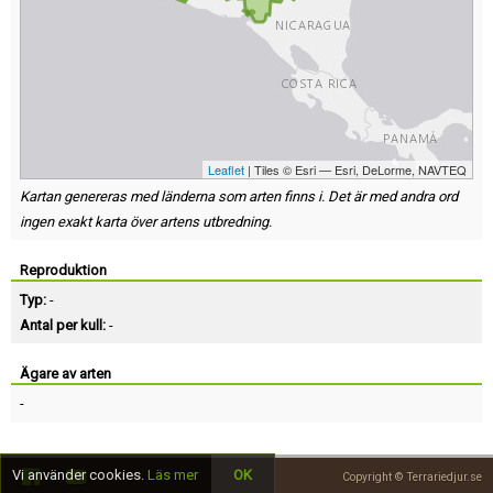
Leaflet
| Tiles © Esri — Esri, DeLorme, NAVTEQ
Kartan genereras med länderna som arten finns i. Det är med andra ord
ingen exakt karta över artens utbredning.
Reproduktion
Typ:
-
Antal per kull:
-
Ägare av arten
-
Vi använder cookies.
Läs mer
OK
Copyright © Terrariedjur.se