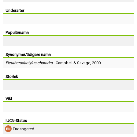
Skapa konto
Underarter
-
Populärnamn
Synonymer/tidigare namn
Eleutherodactylus charadra
-
Campbell
&
Savage
, 2000
Storlek
Vikt
-
IUCN-Status
Endangered