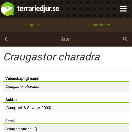
integritetspolicy
OK
Utför
Namn:
Begär nytt lösenord
Logga in
Skapa konto
Tillbaka till förstasidan
100%
Epost:
Arter
Craugastor charadra
Användarnamn:
Vetenskapligt namn
Craugastor charadra
Lösenord:
Auktor
(
Campbell
&
Savage
, 2000)
Privacy Policy
Terms of Service
Familj
Craugastoridae - (
)