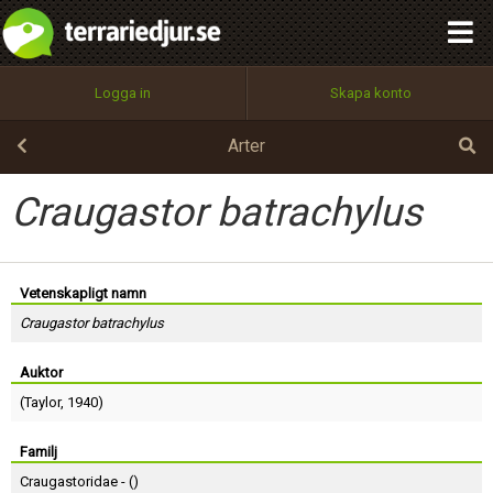
integritetspolicy
OK
Utför
Namn:
Begär nytt lösenord
Logga in
Skapa konto
Tillbaka till förstasidan
100%
Epost:
Arter
Craugastor batrachylus
Användarnamn:
Vetenskapligt namn
Craugastor batrachylus
Lösenord:
Auktor
(
Taylor
, 1940)
Privacy Policy
Terms of Service
Familj
Craugastoridae - (
)