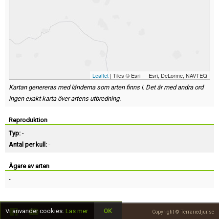
Leaflet
| Tiles © Esri — Esri, DeLorme, NAVTEQ
Kartan genereras med länderna som arten finns i. Det är med andra ord
ingen exakt karta över artens utbredning.
Reproduktion
Typ:
-
Antal per kull:
-
Ägare av arten
-
Vi använder cookies.
Läs mer
OK
Copyright © Terrariedjur.se