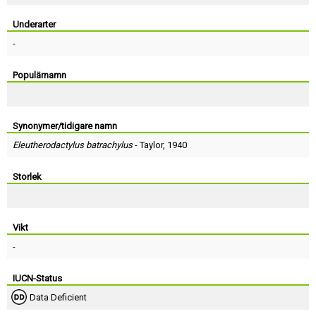
Skapa konto
Underarter
-
Populärnamn
Synonymer/tidigare namn
Eleutherodactylus batrachylus
-
Taylor
, 1940
Storlek
Vikt
-
IUCN-Status
Data Deficient