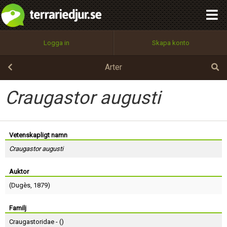
integritetspolicy
OK
Utför
Namn:
Begär nytt lösenord
Logga in
Skapa konto
Tillbaka till förstasidan
100%
Epost:
Arter
Craugastor augusti
Användarnamn:
Vetenskapligt namn
Craugastor augusti
Lösenord:
Auktor
(
Dugès
, 1879)
Privacy Policy
Terms of Service
Familj
Craugastoridae - (
)