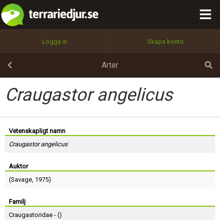
integritetspolicy
OK
Utför
Namn:
Begär nytt lösenord
Logga in
Skapa konto
Tillbaka till förstasidan
100%
Epost:
Arter
Craugastor angelicus
Användarnamn:
Vetenskapligt namn
Craugastor angelicus
Lösenord:
Auktor
(
Savage
, 1975)
Privacy Policy
Terms of Service
Familj
Craugastoridae - (
)