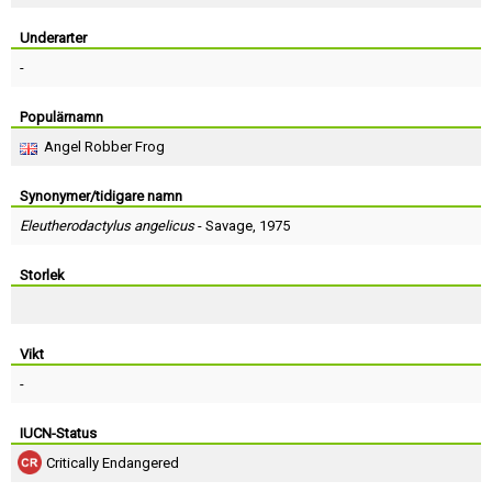
Skapa konto
Underarter
-
Populärnamn
Angel Robber Frog
Synonymer/tidigare namn
Eleutherodactylus angelicus
-
Savage
, 1975
Storlek
Vikt
-
IUCN-Status
Critically Endangered