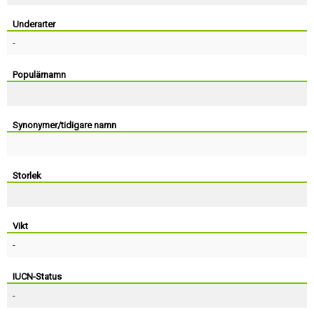
Skapa konto
Underarter
-
Populärnamn
Synonymer/tidigare namn
Storlek
Vikt
-
IUCN-Status
-