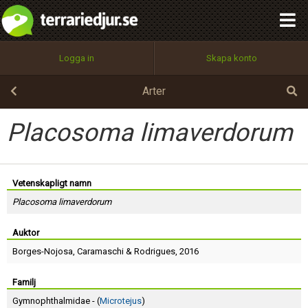
integritetspolicy
OK
Utför
Namn:
Begär nytt lösenord
Logga in
Skapa konto
Tillbaka till förstasidan
100%
Epost:
Arter
Placosoma limaverdorum
Användarnamn:
Vetenskapligt namn
Placosoma limaverdorum
Lösenord:
Auktor
Borges-Nojosa
,
Caramaschi
&
Rodrigues
, 2016
Privacy Policy
Terms of Service
Familj
Gymnophthalmidae - (
Microtejus
)