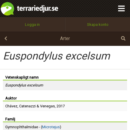
integritetspolicy
OK
Utför
Namn:
Begär nytt lösenord
Logga in
Skapa konto
Tillbaka till förstasidan
100%
Epost:
Arter
Euspondylus excelsum
Användarnamn:
Vetenskapligt namn
Euspondylus excelsum
Lösenord:
Auktor
Chávez
,
Catenazzi
&
Venegas
, 2017
Privacy Policy
Terms of Service
Familj
Gymnophthalmidae - (
Microtejus
)