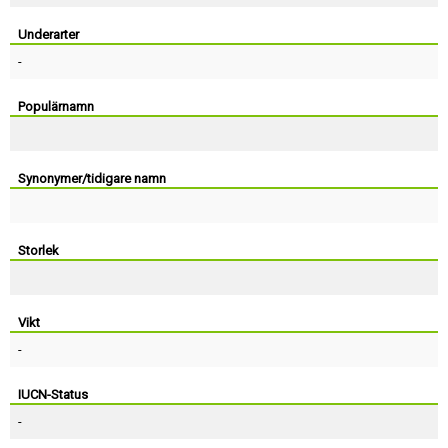
Skapa konto
Underarter
-
Populärnamn
Synonymer/tidigare namn
Storlek
Vikt
-
IUCN-Status
-