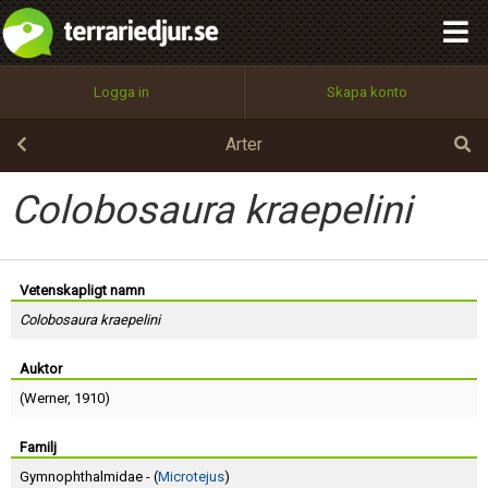
integritetspolicy
OK
Utför
Namn:
Begär nytt lösenord
Logga in
Skapa konto
Tillbaka till förstasidan
100%
Epost:
Arter
Colobosaura kraepelini
Användarnamn:
Vetenskapligt namn
Colobosaura kraepelini
Lösenord:
Auktor
(
Werner
, 1910)
Privacy Policy
Terms of Service
Familj
Gymnophthalmidae - (
Microtejus
)