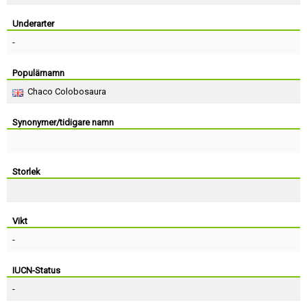
Skapa konto
Underarter
-
Populärnamn
Chaco Colobosaura
Synonymer/tidigare namn
Storlek
Vikt
-
IUCN-Status
-