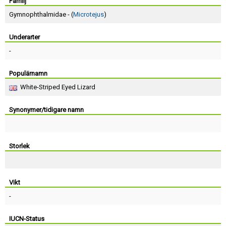
Skapa konto
Familj
Gymnophthalmidae - (
Microtejus
)
Underarter
-
Populärnamn
White-Striped Eyed Lizard
Synonymer/tidigare namn
Storlek
Vikt
-
IUCN-Status