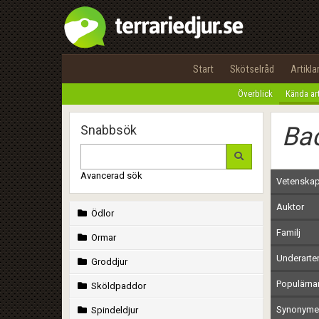
Start
Skötselråd
Artikla
Överblick
Kända ar
Bac
Snabbsök
Avancerad sök
Vetenskap
Auktor
Ödlor
Familj
Ormar
Underarte
Groddjur
Populärn
Sköldpaddor
Synonymer
Spindeldjur