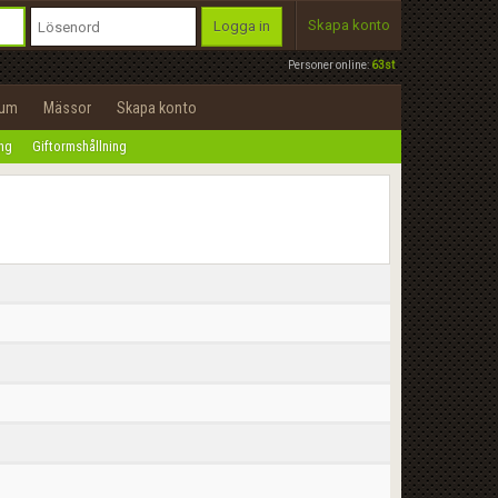
Skapa konto
Logga in
Personer online:
63st
rum
Mässor
Skapa konto
ing
Giftormshållning