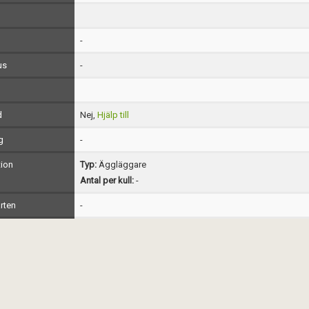
-
us
-
d
Nej,
Hjälp till
g
-
ion
Typ:
Äggläggare
Antal per kull:
-
rten
-