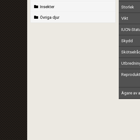
Insekter
Storlek
Övriga djur
Vikt
IUCN-Stat
Skydd
Skötselrå
Utbrednin
Reprodukt
Ägare av a