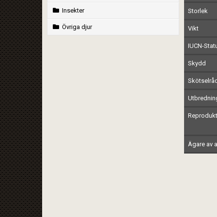
Insekter
Storlek
Övriga djur
Vikt
IUCN-Stat
Skydd
Skötselrå
Utbrednin
Reprodukt
Ägare av a