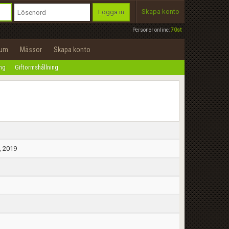
Skapa konto
Logga in
Personer online:
70st
rum
Mässor
Skapa konto
ing
Giftormshållning
, 2019