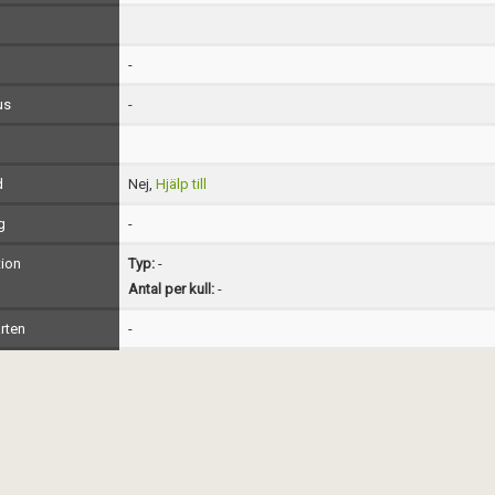
-
us
-
d
Nej,
Hjälp till
g
-
ion
Typ:
-
Antal per kull:
-
rten
-