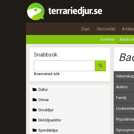
Start
Skötselråd
Artikla
Överblick
Kända ar
Bac
Snabbsök
Avancerad sök
Vetenskap
Auktor
Ödlor
Familj
Ormar
Underarte
Groddjur
Populärn
Sköldpaddor
Synonymer
Spindeldjur