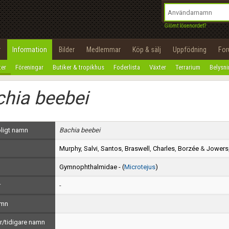
integritetspolicy
OK
Utför
Namn:
Begär nytt lösenord
Glömt lösenordet?
Tillbaka till förstasidan
Epost:
r
Information
Bilder
Medlemmar
Köp & sälj
Uppfödning
Fo
100%
ter
Föreningar
Butiker & tropikhus
Foderlista
Växter
Terrarium
Belysn
Användarnamn:
hia beebei
Lösenord:
Privacy Policy
ligt namn
Bachia beebei
Terms of Service
Murphy
,
Salvi
,
Santos
,
Braswell
,
Charles
,
Borzée
&
Jowers
Skapa konto
Gymnophthalmidae - (
Microtejus
)
r
-
amn
/tidigare namn