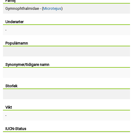
Skapa konto
Familj
Gymnophthalmidae - (
Microtejus
)
Underarter
-
Populärnamn
Synonymer/tidigare namn
Storlek
Vikt
-
IUCN-Status