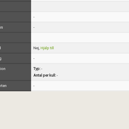
-
us
-
d
Nej,
Hjälp till
g
-
ion
Typ:
-
Antal per kull:
-
rten
-