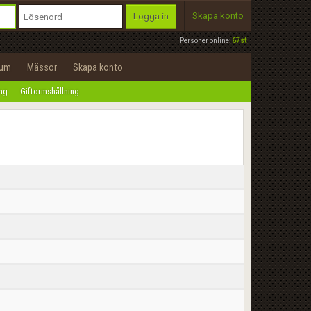
Skapa konto
Logga in
Personer online:
67st
rum
Mässor
Skapa konto
ing
Giftormshållning