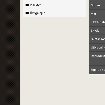
Insekter
Storlek
Övriga djur
Vikt
IUCN-Stat
Skydd
Skötselrå
Utbrednin
Reprodukt
Ägare av a