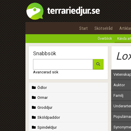
Start
Skötselråd
Artikla
Överblick
Kända ar
Lox
Snabbsök
Avancerad sök
Vetenskap
Auktor
Ödlor
Familj
Ormar
Underarte
Groddjur
Populärn
Sköldpaddor
Synonymer
Spindeldjur