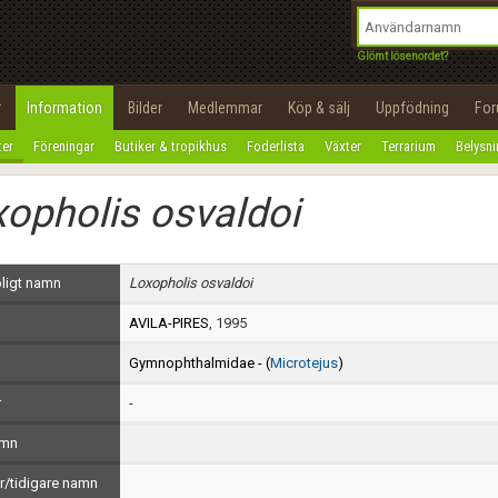
integritetspolicy
OK
Utför
Namn:
Begär nytt lösenord
Glömt lösenordet?
Tillbaka till förstasidan
Epost:
r
Information
Bilder
Medlemmar
Köp & sälj
Uppfödning
Fo
100%
ter
Föreningar
Butiker & tropikhus
Foderlista
Växter
Terrarium
Belysn
Användarnamn:
opholis osvaldoi
Lösenord:
Privacy Policy
ligt namn
Loxopholis osvaldoi
Terms of Service
AVILA-PIRES
, 1995
Skapa konto
Gymnophthalmidae - (
Microtejus
)
r
-
amn
/tidigare namn