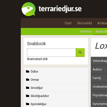
Start
Skötselråd
Artikla
Överblick
Kända ar
Lox
Snabbsök
Avancerad sök
Vetenskap
Auktor
Ödlor
Familj
Ormar
Underarte
Groddjur
Populärn
Sköldpaddor
Synonymer
Spindeldjur