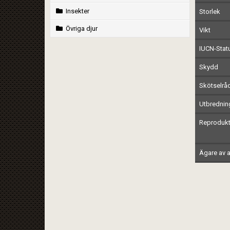
Insekter
Storlek
Övriga djur
Vikt
IUCN-Stat
Skydd
Skötselrå
Utbrednin
Reprodukt
Ägare av a