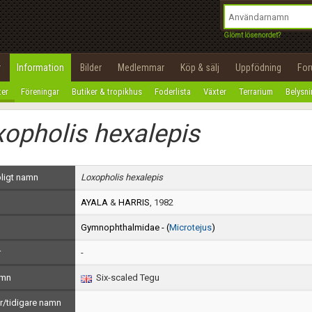
integritetspolicy
OK
Utför
Namn:
Begär nytt lösenord
Glömt lösenordet?
Tillbaka till förstasidan
Epost:
r
Information
Bilder
Medlemmar
Köp & sälj
Uppfödning
Fo
100%
ter
Föreningar
Butiker & tropikhus
Foderlista
Växter
Terrarium
Belysn
Användarnamn:
opholis hexalepis
Lösenord:
Privacy Policy
ligt namn
Loxopholis hexalepis
Terms of Service
AYALA
&
HARRIS
, 1982
Skapa konto
Gymnophthalmidae - (
Microtejus
)
r
-
amn
Six-scaled Tegu
/tidigare namn