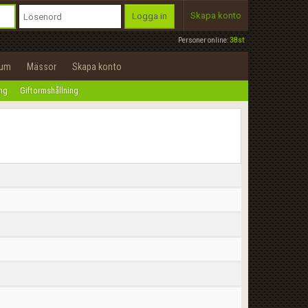
Skapa konto
Logga in
Personer online:
38st
rum
Mässor
Skapa konto
ing
Giftormshållning