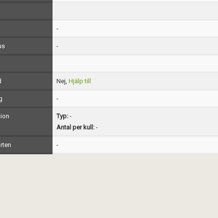
-
us
-
d
Nej,
Hjälp till
g
-
ion
Typ:
-
Antal per kull:
-
rten
-