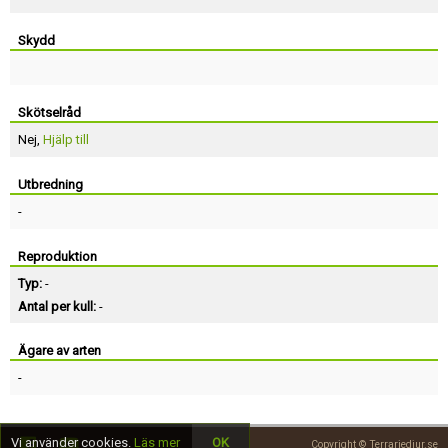
Skydd
Skötselråd
Nej,
Hjälp till
Utbredning
-
Reproduktion
Typ:
-
Antal per kull:
-
Ägare av arten
-
Vi använder cookies.
Läs mer
OK
Copyright © Terrariedjur.se