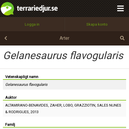
integritetspolicy
OK
Utför
Namn:
Begär nytt lösenord
Logga in
Skapa konto
Tillbaka till förstasidan
100%
Epost:
Arter
Gelanesaurus flavogularis
Användarnamn:
Vetenskapligt namn
Gelanesaurus flavogularis
Lösenord:
Auktor
ALTAMIRANO-BENAVIDES
,
ZAHER
,
LOBO
,
GRAZZIOTIN
,
SALES NUNES
Privacy Policy
&
RODRIGUES
, 2013
Terms of Service
Familj