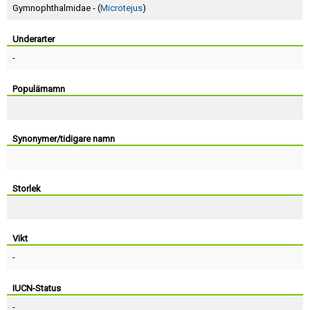
Skapa konto
Gymnophthalmidae - (
Microtejus
)
Underarter
-
Populärnamn
Synonymer/tidigare namn
Storlek
Vikt
-
IUCN-Status
-