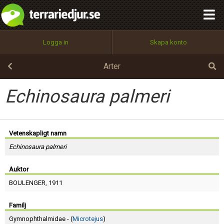
integritetspolicy
OK
Utför
Namn:
Begär nytt lösenord
Logga in
Skapa konto
Tillbaka till förstasidan
100%
Epost:
Arter
Echinosaura palmeri
Användarnamn:
Vetenskapligt namn
Echinosaura palmeri
Lösenord:
Auktor
BOULENGER
, 1911
Privacy Policy
Terms of Service
Familj
Gymnophthalmidae - (
Microtejus
)