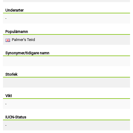
Skapa konto
Underarter
-
Populärnamn
Palmer's Teiid
Synonymer/tidigare namn
Storlek
Vikt
-
IUCN-Status
-