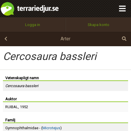
integritetspolicy
OK
Utför
Namn:
Begär nytt lösenord
Logga in
Skapa konto
Tillbaka till förstasidan
100%
Epost:
Arter
Cercosaura bassleri
Användarnamn:
Vetenskapligt namn
Cercosaura bassleri
Lösenord:
Auktor
RUIBAL
, 1952
Privacy Policy
Terms of Service
Familj
Gymnophthalmidae - (
Microtejus
)