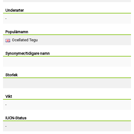
Skapa konto
Underarter
-
Populärnamn
Ocellated Tegu
Synonymer/tidigare namn
Storlek
Vikt
-
IUCN-Status
-