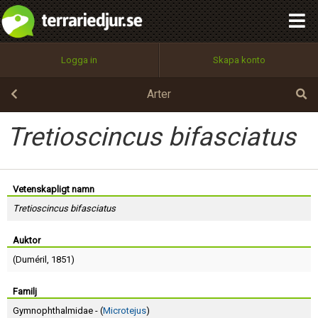
integritetspolicy
OK
Utför
Namn:
Begär nytt lösenord
Logga in
Skapa konto
Tillbaka till förstasidan
100%
Epost:
Arter
Tretioscincus bifasciatus
Användarnamn:
Vetenskapligt namn
Tretioscincus bifasciatus
Lösenord:
Auktor
(
Duméril
, 1851)
Privacy Policy
Terms of Service
Familj
Gymnophthalmidae - (
Microtejus
)