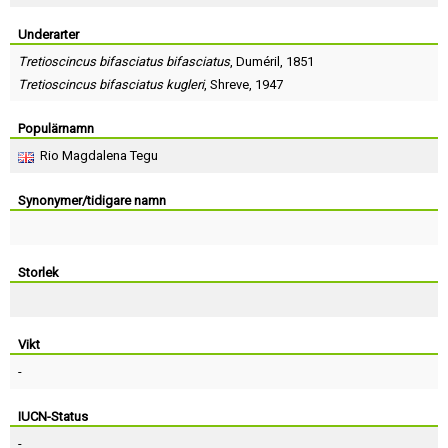
Skapa konto
Underarter
Tretioscincus bifasciatus bifasciatus
,
Duméril
, 1851
Tretioscincus bifasciatus kugleri
,
Shreve
, 1947
Populärnamn
Rio Magdalena Tegu
Synonymer/tidigare namn
Storlek
Vikt
-
IUCN-Status
-