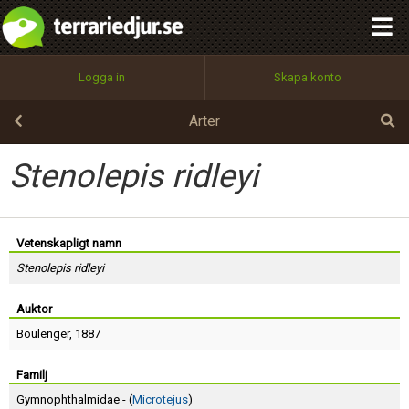
integritetspolicy
OK
Utför
Namn:
Begär nytt lösenord
Logga in
Skapa konto
Tillbaka till förstasidan
100%
Epost:
Arter
Stenolepis ridleyi
Användarnamn:
Vetenskapligt namn
Stenolepis ridleyi
Lösenord:
Auktor
Boulenger
, 1887
Privacy Policy
Terms of Service
Familj
Gymnophthalmidae - (
Microtejus
)