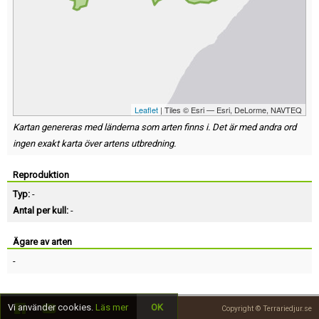
Leaflet
| Tiles © Esri — Esri, DeLorme, NAVTEQ
Kartan genereras med länderna som arten finns i. Det är med andra ord
ingen exakt karta över artens utbredning.
Reproduktion
Typ:
-
Antal per kull:
-
Ägare av arten
-
Vi använder cookies.
Läs mer
OK
Copyright © Terrariedjur.se