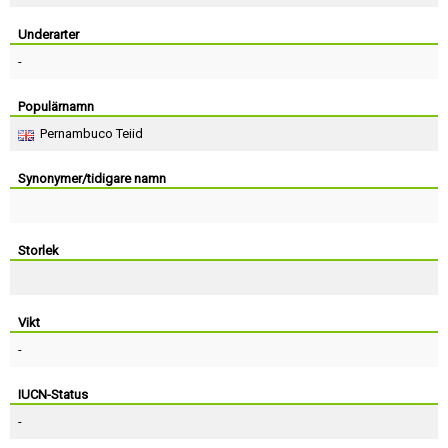
Skapa konto
Underarter
-
Populärnamn
Pernambuco Teiid
Synonymer/tidigare namn
Storlek
Vikt
-
IUCN-Status
-