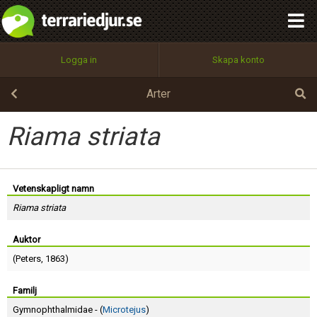
integritetspolicy
OK
Utför
Namn:
Begär nytt lösenord
Logga in
Skapa konto
Tillbaka till förstasidan
100%
Epost:
Arter
Riama striata
Användarnamn:
Vetenskapligt namn
Riama striata
Lösenord:
Auktor
(
Peters
, 1863)
Privacy Policy
Terms of Service
Familj
Gymnophthalmidae - (
Microtejus
)