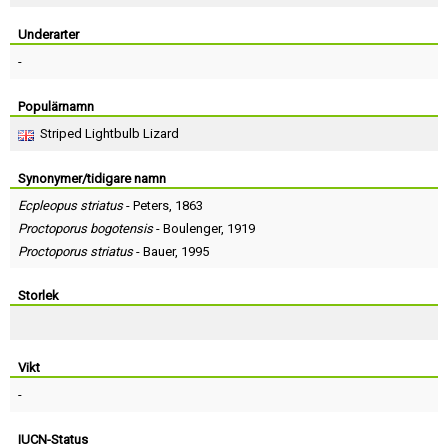
Skapa konto
Underarter
-
Populärnamn
Striped Lightbulb Lizard
Synonymer/tidigare namn
Ecpleopus striatus
-
Peters
, 1863
Proctoporus bogotensis
-
Boulenger
, 1919
Proctoporus striatus
-
Bauer
, 1995
Storlek
Vikt
-
IUCN-Status