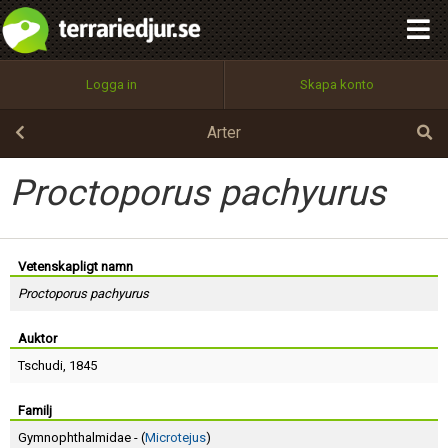
integritetspolicy
OK
Utför
Namn:
Begär nytt lösenord
Logga in
Skapa konto
Tillbaka till förstasidan
100%
Epost:
Arter
Proctoporus pachyurus
Användarnamn:
Vetenskapligt namn
Proctoporus pachyurus
Lösenord:
Auktor
Tschudi
, 1845
Privacy Policy
Terms of Service
Familj
Gymnophthalmidae - (
Microtejus
)