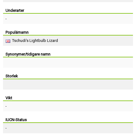
Skapa konto
Underarter
-
Populärnamn
Tschudi's Lightbulb Lizard
Synonymer/tidigare namn
Storlek
Vikt
-
IUCN-Status
-