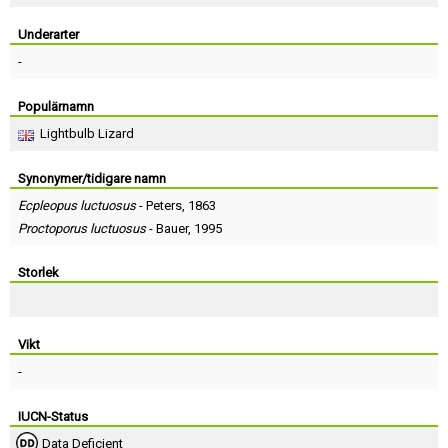
Skapa konto
Underarter
-
Populärnamn
Lightbulb Lizard
Synonymer/tidigare namn
Ecpleopus luctuosus
-
Peters
, 1863
Proctoporus luctuosus
-
Bauer
, 1995
Storlek
Vikt
-
IUCN-Status
Data Deficient