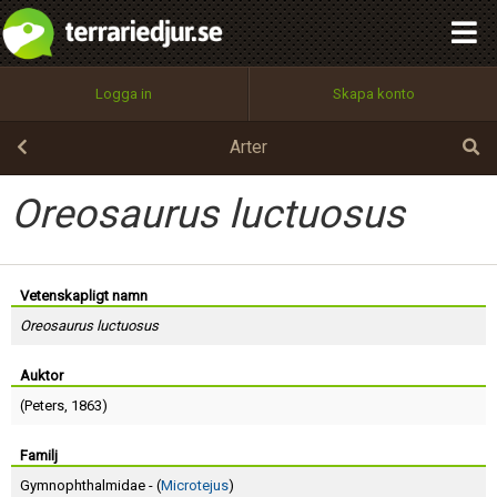
integritetspolicy
OK
Utför
Namn:
Begär nytt lösenord
Logga in
Skapa konto
Tillbaka till förstasidan
100%
Epost:
Arter
Oreosaurus luctuosus
Användarnamn:
Vetenskapligt namn
Oreosaurus luctuosus
Lösenord:
Auktor
(
Peters
, 1863)
Privacy Policy
Terms of Service
Familj
Gymnophthalmidae - (
Microtejus
)