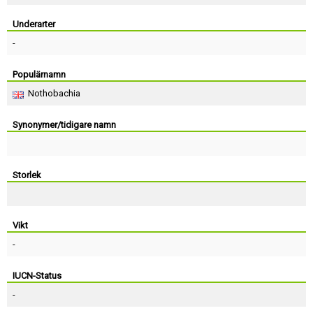
Skapa konto
Underarter
-
Populärnamn
Nothobachia
Synonymer/tidigare namn
Storlek
Vikt
-
IUCN-Status
-