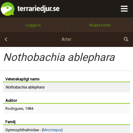
integritetspolicy
OK
Utför
Namn:
Begär nytt lösenord
Logga in
Skapa konto
Tillbaka till förstasidan
100%
Epost:
Arter
Nothobachia ablephara
Användarnamn:
Vetenskapligt namn
Nothobachia ablephara
Lösenord:
Auktor
Rodrigues
, 1984
Privacy Policy
Terms of Service
Familj
Gymnophthalmidae - (
Microtejus
)