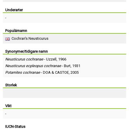
Skapa konto
Underarter
-
Populärnamn
Cochran's Neusticurus
Synonymer/tidigare namn
Neusticurus cochranae
-
Uzzell
, 1966
Neusticurus ecpleopus cochranae
-
Burt
, 1931
Potamites cochranae
-
DOA
&
CASTOE
, 2005
Storlek
Vikt
-
IUCN-Status