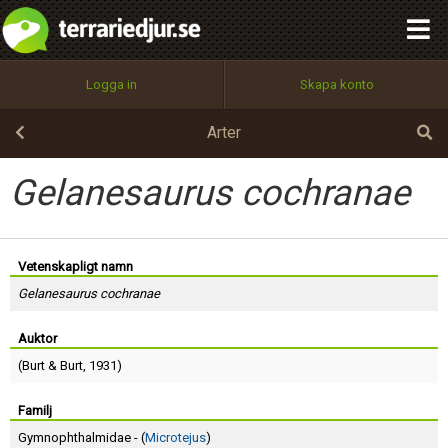
integritetspolicy
OK
Utför
Namn:
Begär nytt lösenord
Logga in
Skapa konto
Tillbaka till förstasidan
100%
Epost:
Arter
Gelanesaurus cochranae
Användarnamn:
Vetenskapligt namn
Gelanesaurus cochranae
Lösenord:
Auktor
(
Burt
&
Burt
, 1931)
Privacy Policy
Terms of Service
Familj
Gymnophthalmidae - (
Microtejus
)