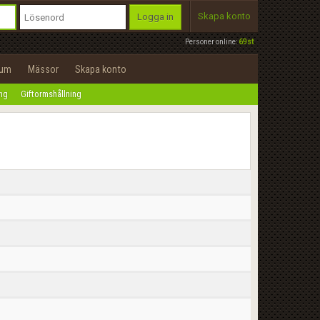
Skapa konto
Logga in
Personer online:
69st
rum
Mässor
Skapa konto
ing
Giftormshållning