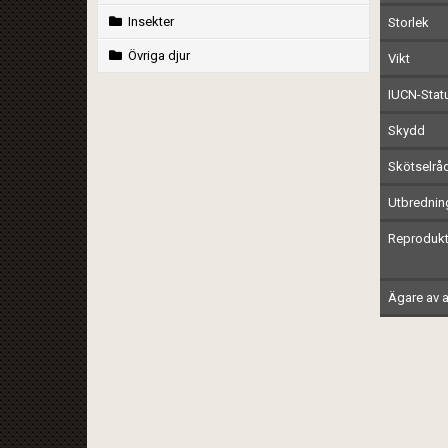
Insekter
Storlek
Övriga djur
Vikt
IUCN-Stat
Skydd
Skötselrå
Utbrednin
Reprodukt
Ägare av a