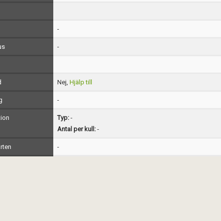
-
us
-
d
Nej,
Hjälp till
g
-
ion
Typ:
-
Antal per kull:
-
rten
-