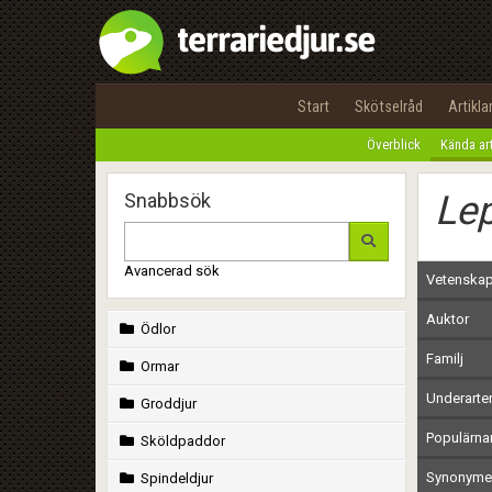
Start
Skötselråd
Artikla
Överblick
Kända ar
Le
Snabbsök
Avancerad sök
Vetenskap
Auktor
Ödlor
Familj
Ormar
Underarte
Groddjur
Populärn
Sköldpaddor
Synonymer
Spindeldjur