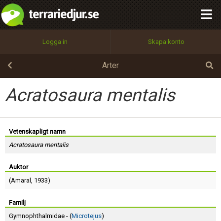
integritetspolicy
OK
Utför
Namn:
Begär nytt lösenord
Logga in
Skapa konto
Tillbaka till förstasidan
100%
Epost:
Arter
Acratosaura mentalis
Användarnamn:
Vetenskapligt namn
Acratosaura mentalis
Lösenord:
Auktor
(
Amaral
, 1933)
Privacy Policy
Terms of Service
Familj
Gymnophthalmidae - (
Microtejus
)