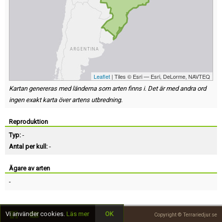
Leaflet
| Tiles © Esri — Esri, DeLorme, NAVTEQ
Kartan genereras med länderna som arten finns i. Det är med andra ord
ingen exakt karta över artens utbredning.
Reproduktion
Typ:
-
Antal per kull:
-
Ägare av arten
-
Vi använder cookies.
Läs mer
OK
Copyright © Terrariedjur.se