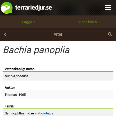
integritetspolicy
OK
Utför
Namn:
Begär nytt lösenord
Logga in
Skapa konto
Tillbaka till förstasidan
100%
Epost:
Arter
Bachia panoplia
Användarnamn:
Vetenskapligt namn
Bachia panoplia
Lösenord:
Auktor
Thomas
, 1965
Privacy Policy
Terms of Service
Familj
Gymnophthalmidae - (
Microtejus
)