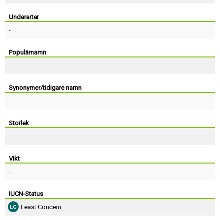
Skapa konto
Underarter
-
Populärnamn
Synonymer/tidigare namn
Storlek
Vikt
-
IUCN-Status
Least Concern