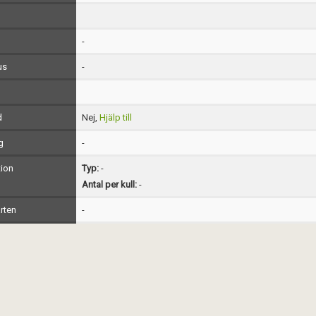
-
us
-
d
Nej,
Hjälp till
g
-
ion
Typ:
-
Antal per kull:
-
rten
-