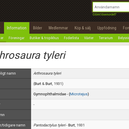
integritetspolicy
OK
Utför
Namn:
Begär nytt lösenord
Glömt lösenordet?
Tillbaka till förstasidan
Epost:
r
Information
Bilder
Medlemmar
Köp & sälj
Uppfödning
Fo
100%
ter
Föreningar
Butiker & tropikhus
Foderlista
Växter
Terrarium
Belysn
Användarnamn:
hrosaura tyleri
Lösenord:
Privacy Policy
ligt namn
Arthrosaura tyleri
Terms of Service
(
Burt
&
Burt
, 1931)
Skapa konto
Gymnophthalmidae - (
Microtejus
)
r
-
amn
/tidigare namn
Pantodactylus tyleri
-
Burt
, 1931