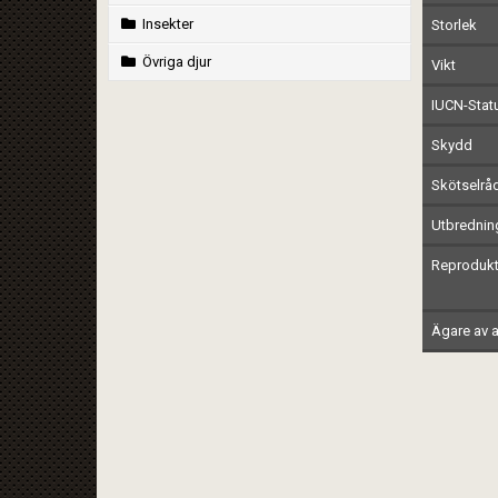
Insekter
Storlek
Övriga djur
Vikt
IUCN-Stat
Skydd
Skötselrå
Utbrednin
Reprodukt
Ägare av a