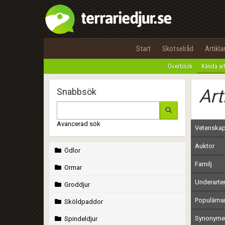
Start
Skötselråd
Artikla
Överblick
Kända ar
Art
Snabbsök
Avancerad sök
Vetenskap
Auktor
Ödlor
Familj
Ormar
Underarte
Groddjur
Populärn
Sköldpaddor
Synonymer
Spindeldjur