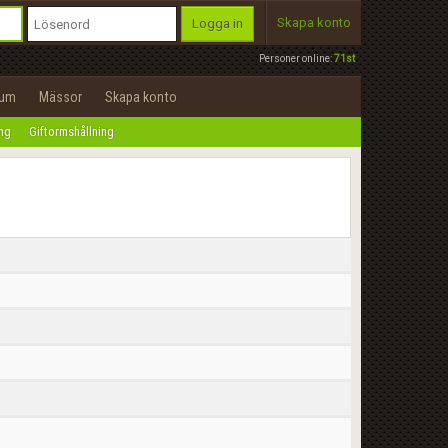
Skapa konto
Logga in
Personer online:
71st
rum
Mässor
Skapa konto
ing
Giftormshållning