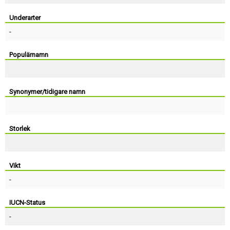
Skapa konto
Underarter
-
Populärnamn
Synonymer/tidigare namn
Storlek
Vikt
-
IUCN-Status
-