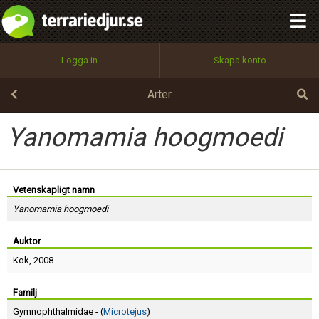
integritetspolicy
OK
Utför
Namn:
Begär nytt lösenord
Logga in
Skapa konto
Tillbaka till förstasidan
100%
Epost:
Arter
Yanomamia hoogmoedi
Användarnamn:
Vetenskapligt namn
Yanomamia hoogmoedi
Lösenord:
Auktor
Kok
, 2008
Privacy Policy
Terms of Service
Familj
Gymnophthalmidae - (
Microtejus
)