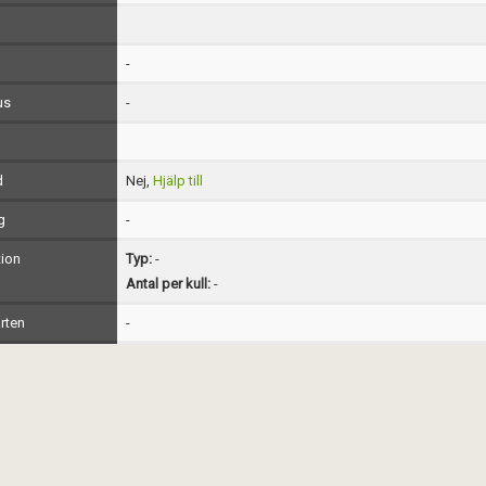
-
us
-
d
Nej,
Hjälp till
g
-
ion
Typ:
-
Antal per kull:
-
rten
-