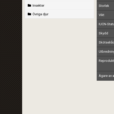
Insekter
Storlek
Övriga djur
Vikt
IUCN-Stat
Skydd
Skötselrå
Utbrednin
Reprodukt
Ägare av a