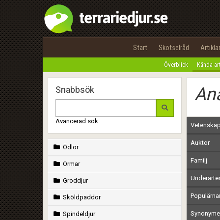
Start
Skötselråd
Artikla
Överblick
Kända ar
Ana
Snabbsök
Avancerad sök
Vetenskap
Auktor
Ödlor
Familj
Ormar
Underarte
Groddjur
Populärn
Sköldpaddor
Synonymer
Spindeldjur