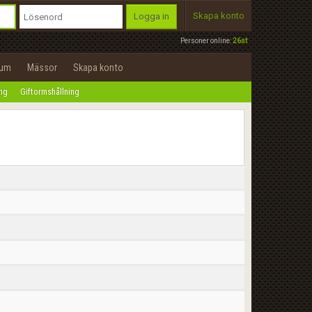
Skapa konto
Logga in
Personer online:
26st
rum
Mässor
Skapa konto
ing
Giftormshållning