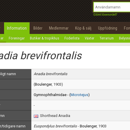
integritetspolicy
OK
Utför
Namn:
Begär nytt lösenord
Glömt lösenordet?
Tillbaka till förstasidan
Epost:
r
Information
Bilder
Medlemmar
Köp & sälj
Uppfödning
Fo
100%
ter
Föreningar
Butiker & tropikhus
Foderlista
Växter
Terrarium
Belysn
Användarnamn:
dia brevifrontalis
Lösenord:
Privacy Policy
ligt namn
Anadia brevifrontalis
Terms of Service
(
Boulenger
, 1903)
Skapa konto
Gymnophthalmidae - (
Microtejus
)
r
-
amn
Shorthead Anadia
/tidigare namn
Euspondylus brevifrontalis
-
Boulenger
, 1903