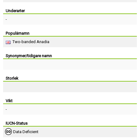
Skapa konto
Underarter
-
Populärnamn
Two-banded Anadia
Synonymer/tidigare namn
Storlek
Vikt
-
IUCN-Status
Data Deficient