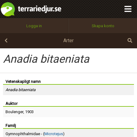
integritetspolicy
OK
Utför
Namn:
Begär nytt lösenord
Logga in
Skapa konto
Tillbaka till förstasidan
100%
Epost:
Arter
Anadia bitaeniata
Användarnamn:
Vetenskapligt namn
Anadia bitaeniata
Lösenord:
Auktor
Boulenger
, 1903
Privacy Policy
Terms of Service
Familj
Gymnophthalmidae - (
Microtejus
)