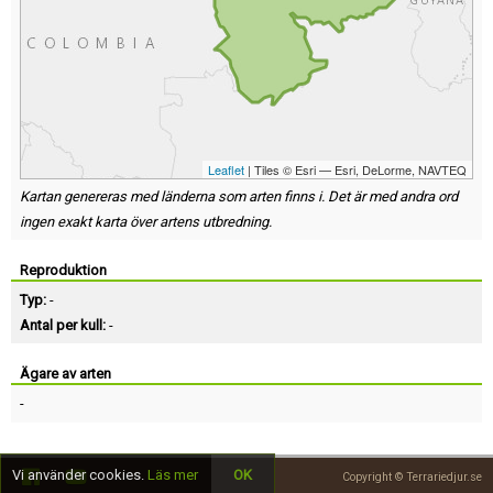
Leaflet
| Tiles © Esri — Esri, DeLorme, NAVTEQ
Kartan genereras med länderna som arten finns i. Det är med andra ord
ingen exakt karta över artens utbredning.
Reproduktion
Typ:
-
Antal per kull:
-
Ägare av arten
-
Vi använder cookies.
Läs mer
OK
Copyright © Terrariedjur.se