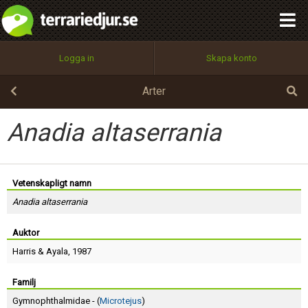
integritetspolicy
OK
Utför
Namn:
Begär nytt lösenord
Logga in
Skapa konto
Tillbaka till förstasidan
100%
Epost:
Arter
Anadia altaserrania
Användarnamn:
Vetenskapligt namn
Anadia altaserrania
Lösenord:
Auktor
Harris
&
Ayala
, 1987
Privacy Policy
Terms of Service
Familj
Gymnophthalmidae - (
Microtejus
)