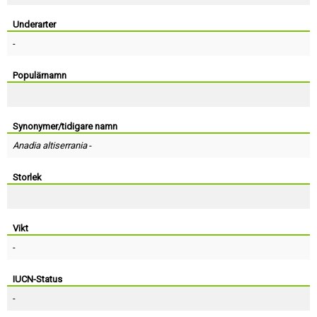
Skapa konto
Underarter
-
Populärnamn
Synonymer/tidigare namn
Anadia altiserrania
-
Storlek
Vikt
-
IUCN-Status
-