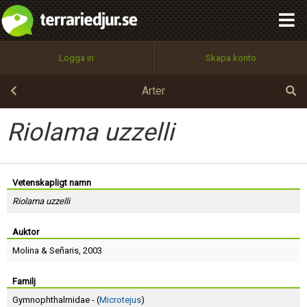
integritetspolicy
OK
Utför
Namn:
Begär nytt lösenord
Logga in
Skapa konto
Tillbaka till förstasidan
100%
Epost:
Arter
Riolama uzzelli
Användarnamn:
Vetenskapligt namn
Riolama uzzelli
Lösenord:
Auktor
Molina
&
Señaris
, 2003
Privacy Policy
Terms of Service
Familj
Gymnophthalmidae - (
Microtejus
)