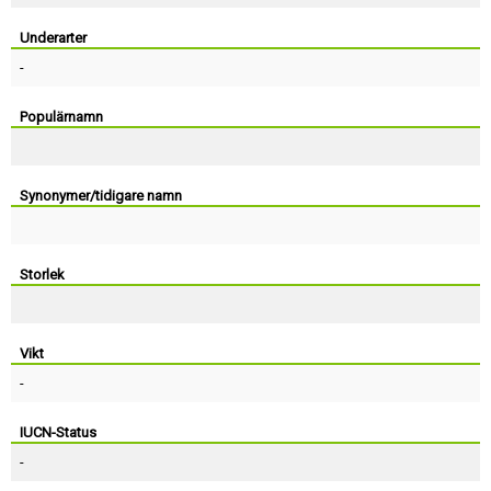
Skapa konto
Underarter
-
Populärnamn
Synonymer/tidigare namn
Storlek
Vikt
-
IUCN-Status
-