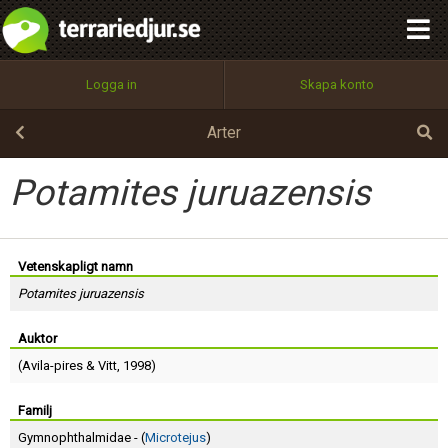
integritetspolicy
OK
Utför
Namn:
Begär nytt lösenord
Logga in
Skapa konto
Tillbaka till förstasidan
100%
Epost:
Arter
Potamites juruazensis
Användarnamn:
Vetenskapligt namn
Potamites juruazensis
Lösenord:
Auktor
(
Avila-pires
&
Vitt
, 1998)
Privacy Policy
Terms of Service
Familj
Gymnophthalmidae - (
Microtejus
)