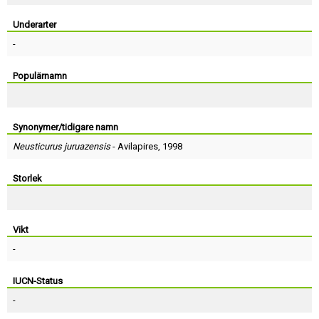
Skapa konto
Underarter
-
Populärnamn
Synonymer/tidigare namn
Neusticurus juruazensis
-
Avilapires
, 1998
Storlek
Vikt
-
IUCN-Status
-