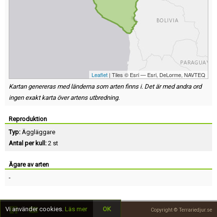
Leaflet
| Tiles © Esri — Esri, DeLorme, NAVTEQ
Kartan genereras med länderna som arten finns i. Det är med andra ord
ingen exakt karta över artens utbredning.
Reproduktion
Typ:
Äggläggare
Antal per kull:
2 st
Ägare av arten
-
Vi använder cookies.
Läs mer
OK
Copyright © Terrariedjur.se