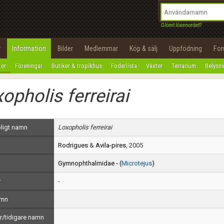
integritetspolicy
OK
Utför
Namn:
Begär nytt lösenord
Glömt lösenordet?
Tillbaka till förstasidan
Epost:
r
Information
Bilder
Medlemmar
Köp & sälj
Uppfödning
Fo
100%
ter
Föreningar
Butiker & tropikhus
Foderlista
Växter
Terrarium
Belysn
Användarnamn:
opholis ferreirai
Lösenord:
Privacy Policy
ligt namn
Loxopholis ferreirai
Terms of Service
Rodrigues
&
Avila-pires
, 2005
Skapa konto
Gymnophthalmidae - (
Microtejus
)
r
-
amn
/tidigare namn