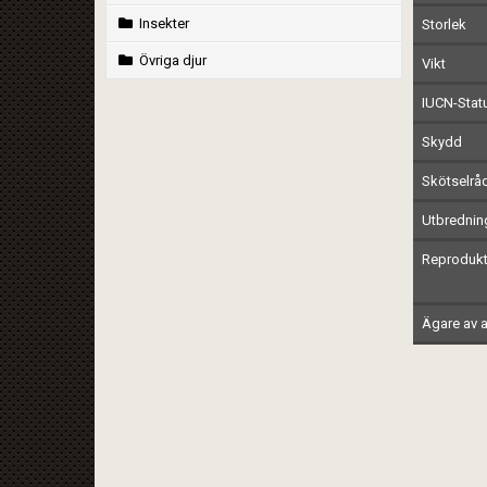
Insekter
Storlek
Övriga djur
Vikt
IUCN-Stat
Skydd
Skötselrå
Utbrednin
Reprodukt
Ägare av a