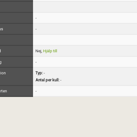
-
us
-
d
Nej,
Hjälp till
g
-
ion
Typ:
-
Antal per kull:
-
rten
-