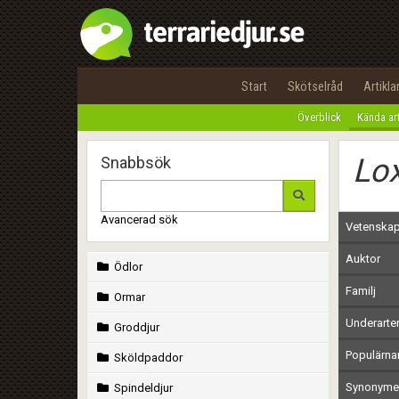
Start
Skötselråd
Artikla
Överblick
Kända ar
Lox
Snabbsök
Avancerad sök
Vetenskap
Auktor
Ödlor
Familj
Ormar
Underarte
Groddjur
Populärn
Sköldpaddor
Synonymer
Spindeldjur