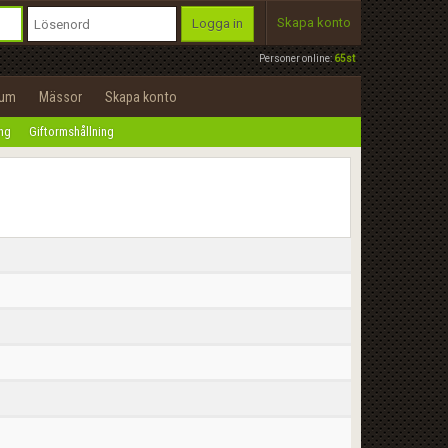
Skapa konto
Logga in
Personer online:
65st
rum
Mässor
Skapa konto
ing
Giftormshållning