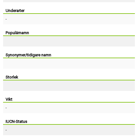
Skapa konto
Underarter
-
Populärnamn
Synonymer/tidigare namn
Storlek
Vikt
-
IUCN-Status
-