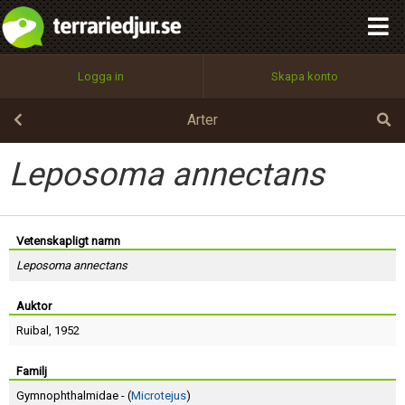
integritetspolicy
OK
Utför
Namn:
Begär nytt lösenord
Logga in
Skapa konto
Tillbaka till förstasidan
100%
Epost:
Arter
Leposoma annectans
Användarnamn:
Vetenskapligt namn
Leposoma annectans
Lösenord:
Auktor
Ruibal
, 1952
Privacy Policy
Terms of Service
Familj
Gymnophthalmidae - (
Microtejus
)