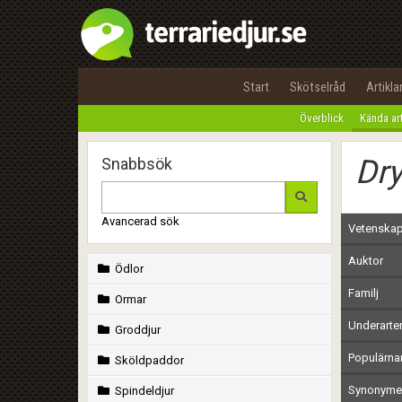
Start
Skötselråd
Artikla
Överblick
Kända ar
Dry
Snabbsök
Avancerad sök
Vetenskap
Auktor
Ödlor
Familj
Ormar
Underarte
Groddjur
Populärn
Sköldpaddor
Synonymer
Spindeldjur