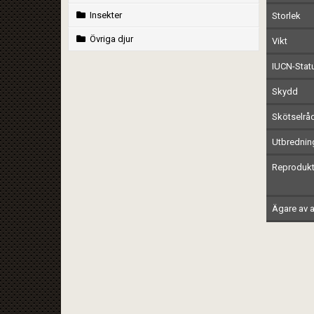
Insekter
Storlek
Övriga djur
Vikt
IUCN-Stat
Skydd
Skötselrå
Utbrednin
Reprodukt
Ägare av a