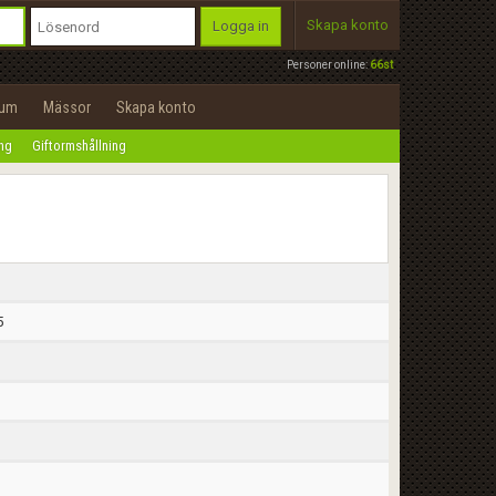
Skapa konto
Logga in
Personer online:
66st
rum
Mässor
Skapa konto
ing
Giftormshållning
5