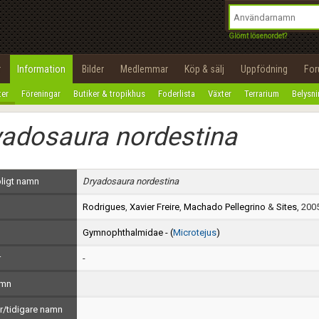
integritetspolicy
OK
Utför
Namn:
Begär nytt lösenord
Glömt lösenordet?
Tillbaka till förstasidan
Epost:
r
Information
Bilder
Medlemmar
Köp & sälj
Uppfödning
Fo
100%
ter
Föreningar
Butiker & tropikhus
Foderlista
Växter
Terrarium
Belysn
Användarnamn:
adosaura nordestina
Lösenord:
Privacy Policy
ligt namn
Dryadosaura nordestina
Terms of Service
Rodrigues
,
Xavier Freire
,
Machado Pellegrino
&
Sites
, 200
Skapa konto
Gymnophthalmidae - (
Microtejus
)
r
-
amn
/tidigare namn