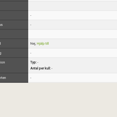
-
us
-
d
Nej,
Hjälp till
g
-
ion
Typ:
-
Antal per kull:
-
rten
-