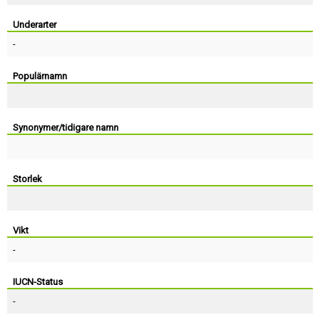
Skapa konto
Underarter
-
Populärnamn
Synonymer/tidigare namn
Storlek
Vikt
-
IUCN-Status
-