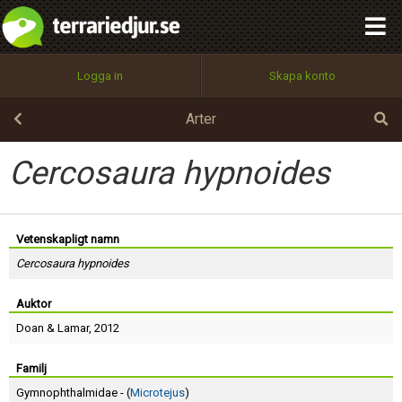
integritetspolicy
OK
Utför
Namn:
Begär nytt lösenord
Logga in
Skapa konto
Tillbaka till förstasidan
100%
Epost:
Arter
Cercosaura hypnoides
Användarnamn:
Vetenskapligt namn
Cercosaura hypnoides
Lösenord:
Auktor
Doan
&
Lamar
, 2012
Privacy Policy
Terms of Service
Familj
Gymnophthalmidae - (
Microtejus
)