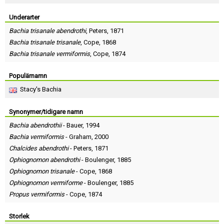
Skapa konto
Underarter
Bachia trisanale abendrothi
,
Peters
, 1871
Bachia trisanale trisanale
,
Cope
, 1868
Bachia trisanale vermiformis
,
Cope
, 1874
Populärnamn
Stacy's Bachia
Synonymer/tidigare namn
Bachia abendrothii
-
Bauer
, 1994
Bachia vermiformis
-
Graham
, 2000
Chalcides abendrothi
-
Peters
, 1871
Ophiognomon abendrothi
-
Boulenger
, 1885
Ophiognomon trisanale
-
Cope
, 1868
Ophiognomon vermiforme
-
Boulenger
, 1885
Propus vermiformis
-
Cope
, 1874
Storlek