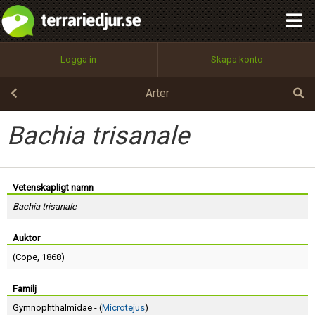
integritetspolicy
OK
Utför
Namn:
Begär nytt lösenord
Logga in
Skapa konto
Tillbaka till förstasidan
100%
Epost:
Arter
Bachia trisanale
Användarnamn:
Vetenskapligt namn
Bachia trisanale
Lösenord:
Auktor
(
Cope
, 1868)
Privacy Policy
Terms of Service
Familj
Gymnophthalmidae - (
Microtejus
)