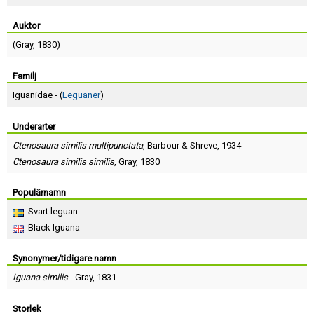
Skapa konto
Auktor
(
Gray
, 1830)
Familj
Iguanidae - (
Leguaner
)
Underarter
Ctenosaura similis multipunctata
,
Barbour
&
Shreve
, 1934
Ctenosaura similis similis
,
Gray
, 1830
Populärnamn
Svart leguan
Black Iguana
Synonymer/tidigare namn
Iguana similis
-
Gray
, 1831
Storlek