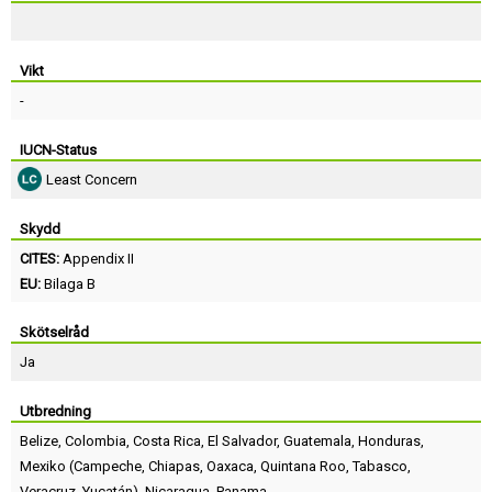
Vikt
-
IUCN-Status
Least Concern
Skydd
CITES:
Appendix II
EU:
Bilaga B
Skötselråd
Ja
Utbredning
Belize
,
Colombia
,
Costa Rica
,
El Salvador
,
Guatemala
,
Honduras
,
Mexiko
(
Campeche
,
Chiapas
,
Oaxaca
,
Quintana Roo
,
Tabasco
,
Veracruz
,
Yucatán
),
Nicaragua
,
Panama