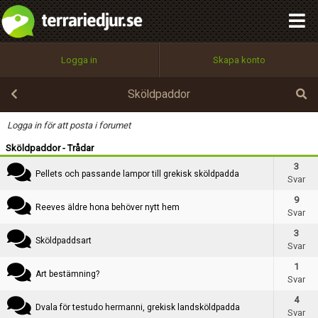
integritetspolicy
OK
Kategori
Utför
Namn:
Begär nytt lösenord
Logga in
Skapa konto
Tillbaka till förstasidan
Rubrik
100%
Epost:
Sköldpaddor
Text
Logga in för att posta i forumet
Sköldpaddor - Trådar
Användarnamn:
3
Pellets och passande lampor till grekisk sköldpadda
Svar
9
Reeves äldre hona behöver nytt hem
Svar
Lösenord:
3
Sköldpaddsart
Svar
1
Privacy Policy
Art bestämning?
Svar
Terms of Service
4
Dvala för testudo hermanni, grekisk landsköldpadda
Svar