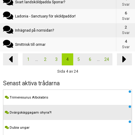
Svart landsköldpadda Sporrar?
Svar
6
Ladonia - Sanctuary för sköldpaddor!
Svar
2
Inhägnad på norrsidan?
Svar
4
Smittrisk till ormar
Svar
1
...
2
3
4
5
6
...
24
Sida 4 av 24
Senast aktiva trådarna
Trimeresurus Albolabris
Dvärgskäggagam ohyra?!
Dubia ungar