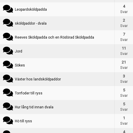
Skapa konto
4
Leopardsköldpadda
Svar
2
sköldpaddor - dvala
Svar
7
Reeves Sköldpadda och en Rödörad Sköldpadda
Svar
Skapa tråd
11
Jord
Svar
21
Sökes
Svar
3
Växter hos landsköldpaddor
Svar
5
Torrfoder till ryss
Svar
5
Hur lång tid innan dvala
Svar
1
Hö till ryss
Svar
4