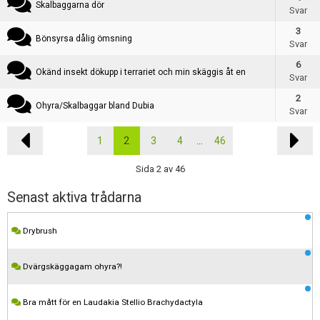
Skalbaggarna dör
Svar
3
Bönsyrsa dålig ömsning
Svar
6
Okänd insekt dökupp i terrariet och min skäggis åt en
Svar
2
Ohyra/Skalbaggar bland Dubia
Svar
1
2
3
4
...
46
Sida 2 av 46
Senast aktiva trådarna
Drybrush
Dvärgskäggagam ohyra?!
Bra mått för en Laudakia Stellio Brachydactyla