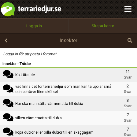
integritetspolicy
OK
Kategori
Utför
Namn:
Begär nytt lösenord
Logga in
Skapa konto
Tillbaka till förstasidan
Rubrik
100%
Epost:
Insekter
Text
Logga in för att posta i forumet
Insekter - Trådar
Användarnamn:
11
Kött ätande
Svar
2
vad finns det för terrrariedjur som man kan ta upp är små
Svar
och behöver liten skötsel
Lösenord:
3
Hur ska man sätta värmematta till dubia
Svar
7
Privacy Policy
vilken värmematta till dubia
Svar
Terms of Service
7
köpa dubior eller odla dubior till en skäggagam
Svar