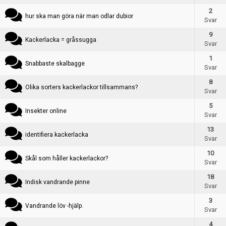
Skapa konto
2
hur ska man göra när man odlar dubior
Svar
9
Kackerlacka = gråssugga
Svar
1
Snabbaste skalbagge
Svar
Skapa tråd
8
Olika sorters kackerlackor tillsammans?
Svar
5
Insekter online
Svar
13
identifiera kackerlacka
Svar
10
Skål som håller kackerlackor?
Svar
18
Indisk vandrande pinne
Svar
3
Vandrande löv -hjälp.
Svar
4