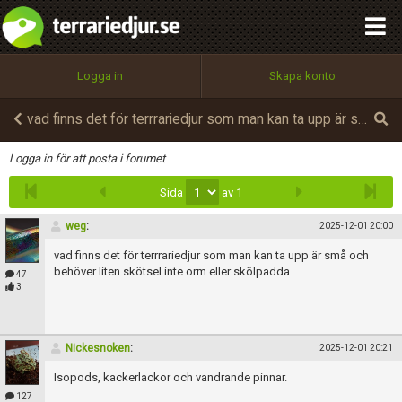
integritetspolicy
OK
Utför
Namn:
Begär nytt lösenord
Logga in
Skapa konto
Tillbaka till förstasidan
100%
Epost:
vad finns det för terrrariedjur som man kan ta upp är små och behöver liten skötsel
Infoga
Logga in för att posta i forumet
Sida
av 1
Användarnamn:
weg
:
2025-12-01 20:00
vad finns det för terrrariedjur som man kan ta upp är små och
Lösenord:
behöver liten skötsel inte orm eller skölpadda
47
3
Privacy Policy
Nickesnoken
:
2025-12-01 20:21
Terms of Service
Isopods, kackerlackor och vandrande pinnar.
127