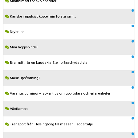
Minimimått för sköldpaddor
Kanske impulsivt köpte min första orm…
Drybrush
Mini hoppspindel
Bra mått för en Laudakia Stellio Brachydactyla
Mask uppfödning?
Varanus cumingi – söker tips om uppfödare och erfarenheter
Växtlampa
Transport från Helsingborg till mässan i södertälje