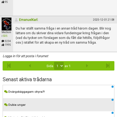
Skapa konto
95
EmanuelKarl
:
2025-12-01 21:08
Du har ställt samma fråga i en annan tråd härom dagen. Blir nog
Medlem
lättare om du skriver dina vidare funderingar kring frågan i den
i
SDS
(vad du tycker om förslagen som du fått där hittills, följdfrågor
3234
osv.) istället för att skapa en ny tråd om samma fråga.
1995
Logga in för att posta i forumet
Sida
av 1
Senast aktiva trådarna
Dvärgskäggagam ohyra?!
Dubia ungar