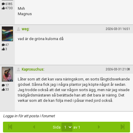
Skapa konto
6185
Mvh
4730
Magnus
weg
:
2026-03-31 16:51
vad är de gröna kulorna då
47
3
Kaprosuchus
:
2026-03-31 21:08
Låter som att det kan vara näringskorn, en sorts långtidsverkande
gödsel. Sånna fick jag i några plantor jag köpte något år sedan.
17
Jag trodde också att det var någon sorts ägg, men när jag visade
33
trädgårdsmästaren så berättade han att det bara är näring. Det
verkar som att de kan följa med i påsar med jord också.
Logga in för att posta i forumet
Sida
av 1