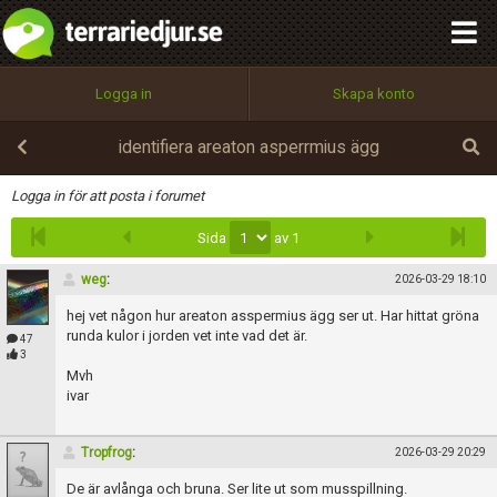
integritetspolicy
OK
Utför
Namn:
Begär nytt lösenord
Logga in
Skapa konto
Tillbaka till förstasidan
100%
Epost:
identifiera areaton asperrmius ägg
Infoga
Logga in för att posta i forumet
Sida
av 1
Användarnamn:
weg
:
2026-03-29 18:10
hej vet någon hur areaton asspermius ägg ser ut. Har hittat gröna
Lösenord:
runda kulor i jorden vet inte vad det är.
47
3
Mvh
ivar
Privacy Policy
Terms of Service
Tropfrog
:
2026-03-29 20:29
De är avlånga och bruna. Ser lite ut som musspillning.