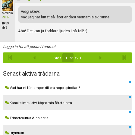
weg skrev:
Medlem
vad jag har hittat så låter endast vietnamisisk pinne
i
SHF
39
3
Aha! Det kan ju förklara ljuden i så fall! :)
Logga in för att posta i forumet
Sida
av 1
Senast aktiva trådarna
Vad har ni för lampor rill era hopp spindlar ?
Kanske impulsivt köpte min första orm…
Trimeresurus Albolabris
Drybrush