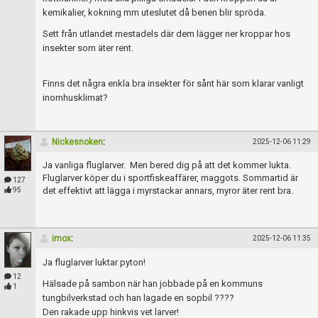
Skapa konto
kemikalier, kokning mm uteslutet då benen blir spröda.
Sett från utlandet mestadels där dem lägger ner kroppar hos
insekter som äter rent.
Finns det några enkla bra insekter för sånt här som klarar vanligt
inomhusklimat?
Nickesnoken
:
2025-12-06 11:29
Ja vanliga fluglarver. Men bered dig på att det kommer lukta.
Fluglarver köper du i sportfiskeaffärer, maggots. Sommartid är
127
det effektivt att lägga i myrstackar annars, myror äter rent bra.
95
imox
:
2025-12-06 11:35
Ja fluglarver luktar pyton!
12
Hälsade på sambon när han jobbade på en kommuns
1
tungbilverkstad och han lagade en sopbil ????
Den rakade upp hinkvis vet larver!