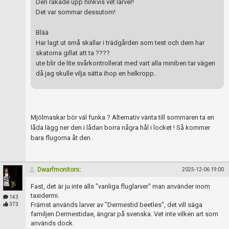
Den rakade upp hinkvis vet larver!
Det var sommar dessutom!
Blää
Har lagt ut små skallar i trädgården som test och dem har
skatorna gillat att ta ????
ute blir de lite svårkontrollerat med vart alla miniben tar vägen
då jag skulle vilja sätta ihop en helkropp..
Mjölmaskar bör väl funka ? Alternativ vänta till sommaren ta en
låda lägg ner den i lådan borra några hål i locket ! Så kommer
bara flugorna åt den .
Dwarfmonitors
:
2025-12-06 19:00
Fast, det är ju inte alls "vanliga fluglarver" man använder inom
taxidermi.
143
Främst används larver av "Dermestid beetles", det vill säga
373
familjen Dermestidae, ängrar på svenska. Vet inte vilken art som
används dock.