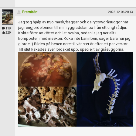
Eremit3n
:
2025-12-06 20:13
Jag tog hjälp av mjölmask/baggar och dairycowgråsuggor när
jag rengjorde benen till min ryggradslampa från ett ungt rådjur.
119
Kokte först av köttet och lät svalna, sedan la jag ner allt i
229
komposten med insekter. Koka inte kaninben, säger bara hur jag
gjorde :) Bilden på benen nere till vänster är efter ett par veckor.
Till slut käkades även brosket upp, speciellt av gråsuggorna.