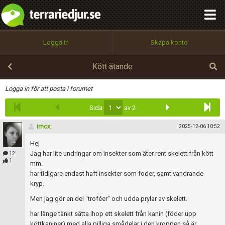
integritetspolicy
OK
Utför
Namn:
Begär nytt lösenord
Logga in
Skapa konto
Tillbaka till förstasidan
100%
Epost:
Kött ätande
Infoga
Logga in för att posta i forumet
Sida
av 2
Användarnamn:
imox
:
2025-12-06 10:52
Hej
Lösenord:
Jag har lite undringar om insekter som äter rent skelett från kött
12
1
mm.
har tidigare endast haft insekter som foder, samt vandrande
kryp.
Privacy Policy
Men jag gör en del "troféer" och udda prylar av skelett.
Terms of Service
har länge tänkt sätta ihop ett skelett från kanin (föder upp
köttkaniner) med alla pilliga smådelar i den kroppen så är