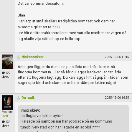
Det var sommar dessutom!
Blää
Har lagt ut små skallar i trädgården som test och dem har
skatorna gillat att ta ????
ute blir de lite svårkontrollerat med vart alla miniben tar vägen då
jag skulle vilja sätta ihop en helkropp..
Nickesnoken
:
2025-12-06 11:45
Antingen lägger du dem i en plastlåda med hål i locket så
flugorna kommer in. Eller så får du lägga kadaver i en tät låda
127
efter att flugorna lagt ägg. Du kan lägga fint sågspån i lådan som
95
suger upp blod och slamsor och det dämpar lukten något.
Da_wall
:
2025-12-06 16:55
imox skrev:
Medlem
Ja fluglarver luktar pyton!
i
SHF
Hälsade på sambon när han jobbade på en kommuns
134
99
tungbilverkstad och han lagade en sopbil ????