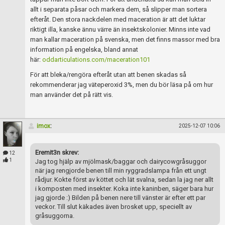
allt i separata påsar och markera dem, så slipper man sortera
efteråt. Den stora nackdelen med maceration är att det luktar
riktigt illa, kanske ännu värre än insektskolonier. Minns inte vad
man kallar maceration på svenska, men det finns massor med bra
information på engelska, bland annat
här:
oddarticulations.com/maceration101
För att bleka/rengöra efteråt utan att benen skadas så
rekommenderar jag väteperoxid 3%, men du bör läsa på om hur
man använder det på rätt vis.
imox
:
2025-12-07 10:06
Eremit3n skrev:
12
1
Jag tog hjälp av mjölmask/baggar och dairycowgråsuggor
när jag rengjorde benen till min ryggradslampa från ett ungt
rådjur. Kokte först av köttet och lät svalna, sedan la jag ner allt
i komposten med insekter. Koka inte kaninben, säger bara hur
jag gjorde :) Bilden på benen nere till vänster är efter ett par
veckor. Till slut käkades även brosket upp, speciellt av
gråsuggorna.