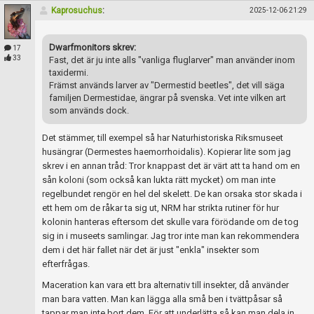
Kaprosuchus
:
2025-12-06 21:29
Dwarfmonitors skrev:
17
33
Fast, det är ju inte alls "vanliga fluglarver" man använder inom
taxidermi.
Främst används larver av "Dermestid beetles", det vill säga
familjen Dermestidae, ängrar på svenska. Vet inte vilken art
som används dock.
Det stämmer, till exempel så har Naturhistoriska Riksmuseet
husängrar (Dermestes haemorrhoidalis). Kopierar lite som jag
skrev i en annan tråd: Tror knappast det är värt att ta hand om en
sån koloni (som också kan lukta rätt mycket) om man inte
regelbundet rengör en hel del skelett. De kan orsaka stor skada i
ett hem om de råkar ta sig ut, NRM har strikta rutiner för hur
kolonin hanteras eftersom det skulle vara förödande om de tog
sig in i museets samlingar. Jag tror inte man kan rekommendera
dem i det här fallet när det är just "enkla" insekter som
efterfrågas.
Maceration kan vara ett bra alternativ till insekter, då använder
man bara vatten. Man kan lägga alla små ben i tvättpåsar så
tappar man inte bort dem. För att underlätta så kan man dela in