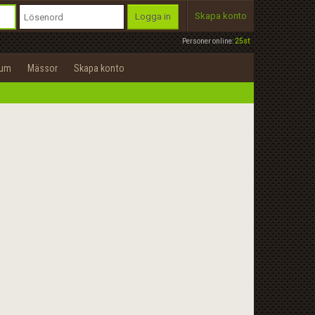
Skapa konto
Logga in
Personer online:
25st
rum
Mässor
Skapa konto